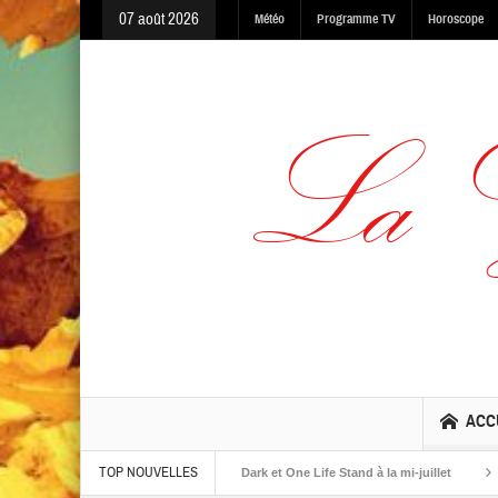
07 août 2026
Météo
Programme TV
Horoscope
ACC
TOP NOUVELLES
albums The Warning, Made In The Dark et One Life Stand à la mi-juillet
Jaime 