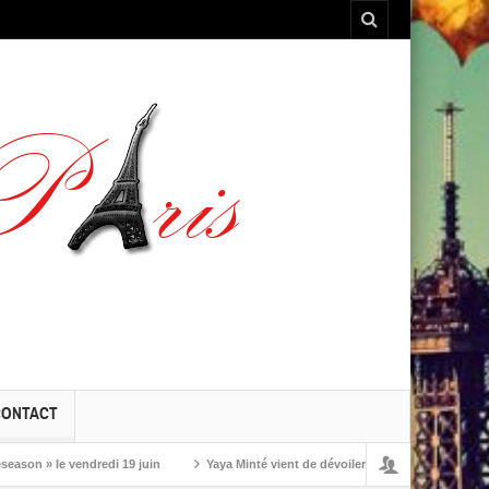
CONTACT
» le vendredi 19 juin
Yaya Minté vient de dévoiler ‘So’, son premier album