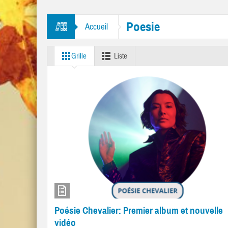
tres “Mr. Tambourine Man” et “Like A Rolling Stone”
Poesie
Accueil
Grille
Liste
Poésie Chevalier: Premier album et nouvelle
vidéo