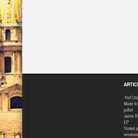
ARTIC
Hot Chi
Made In 
juillet
Jaime R
EP
Yoskel p
vendredi