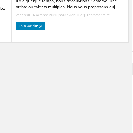
Il y a quelque temps, nous découvrions Samarya, une
artiste au talents multiples. Nous vous proposons auj ...
lez-
vendredi 16 octobre 2020
|par
Xavier Fluet
|
0 commentaire
En savoir plus