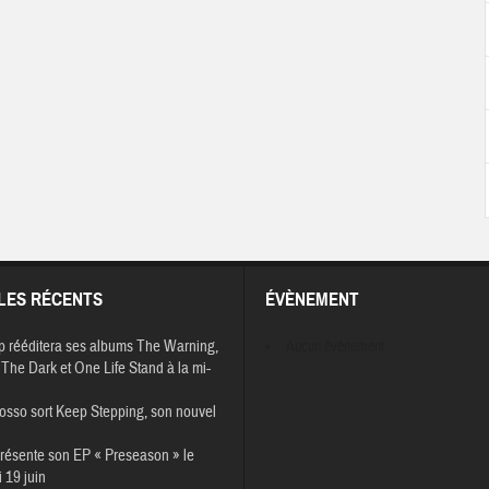
LES RÉCENTS
ÉVÈNEMENT
p rééditera ses albums The Warning,
Aucun évènement
The Dark et One Life Stand à la mi-
osso sort Keep Stepping, son nouvel
résente son EP « Preseason » le
 19 juin