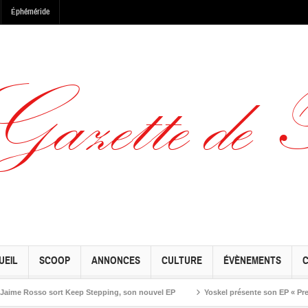
Éphéméride
UEIL
SCOOP
ANNONCES
CULTURE
ÉVÈNEMENTS
Rosso sort Keep Stepping, son nouvel EP
Yoskel présente son EP « Preseason 