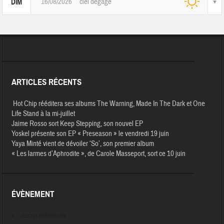
16/08/2026
ciel dégagé
DIM
ARTICLES RÉCENTS
Hot Chip rééditera ses albums The Warning, Made In The Dark et One
Life Stand à la mi-juillet
Jaime Rosso sort Keep Stepping, son nouvel EP
Yoskel présente son EP « Preseason » le vendredi 19 juin
Yaya Minté vient de dévoiler ‘So’, son premier album
« Les larmes d’Aphrodite », de Carole Masseport, sort ce 10 juin
ÉVÈNEMENT
Aucun évènement