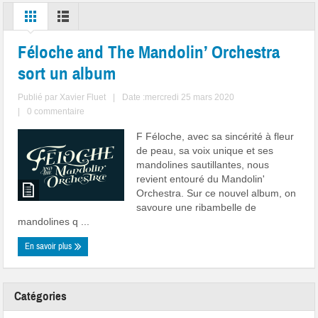
Féloche and The Mandolin’ Orchestra
sort un album
Publié par
Xavier Fluet
|
Date :mercredi 25 mars 2020
|
0 commentaire
F Féloche, avec sa sincérité à fleur
de peau, sa voix unique et ses
mandolines sautillantes, nous
revient entouré du Mandolin'
Orchestra. Sur ce nouvel album, on
savoure une ribambelle de
mandolines q ...
En savoir plus
Catégories