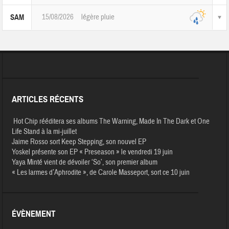
15/08/2026
légère pluie
SAM
ARTICLES RÉCENTS
Hot Chip rééditera ses albums The Warning, Made In The Dark et One
Life Stand à la mi-juillet
Jaime Rosso sort Keep Stepping, son nouvel EP
Yoskel présente son EP « Preseason » le vendredi 19 juin
Yaya Minté vient de dévoiler ‘So’, son premier album
« Les larmes d’Aphrodite », de Carole Masseport, sort ce 10 juin
ÉVÈNEMENT