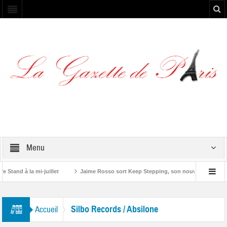
Menu
tand à la mi-juillet
Jaime Rosso sort Keep Stepping, son nouvel EP
Y
ne”
Silbo Records / Absilone
Accueil