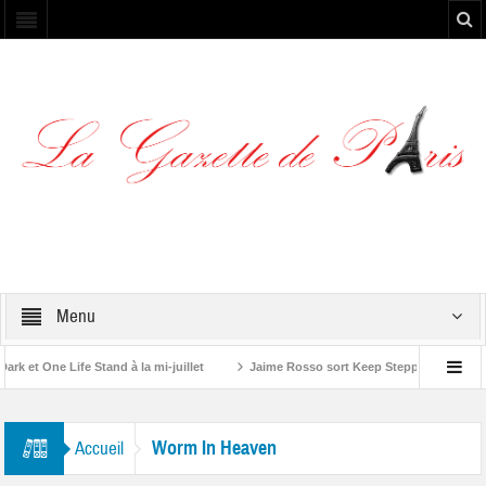
Menu
et One Life Stand à la mi-juillet
Jaime Rosso sort Keep Stepping, son nouv
A Rolling Stone”
Worm In Heaven
Accueil