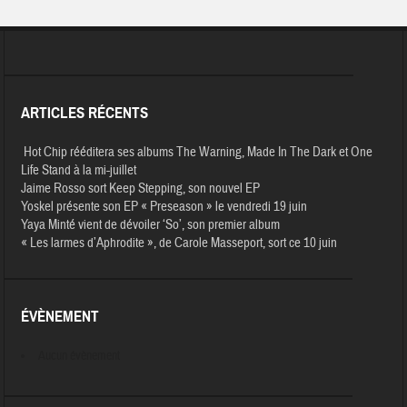
ARTICLES RÉCENTS
Hot Chip rééditera ses albums The Warning, Made In The Dark et One
Life Stand à la mi-juillet
Jaime Rosso sort Keep Stepping, son nouvel EP
Yoskel présente son EP « Preseason » le vendredi 19 juin
Yaya Minté vient de dévoiler ‘So’, son premier album
« Les larmes d’Aphrodite », de Carole Masseport, sort ce 10 juin
ÉVÈNEMENT
Aucun évènement