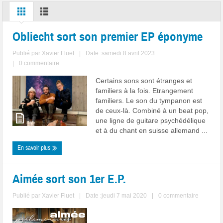
Obliecht sort son premier EP éponyme
Publié par
Xavier Fluet
|
Date :samedi 8 avril 2023
|
0 commentaire
Certains sons sont étranges et
familiers à la fois. Etrangement
familiers. Le son du tympanon est
de ceux-là. Combiné à un beat pop,
une ligne de guitare psychédélique
et à du chant en suisse allemand ...
En savoir plus
Aimée sort son 1er E.P.
Publié par
Xavier Fluet
|
Date :jeudi 7 mai 2020
|
0 commentaire