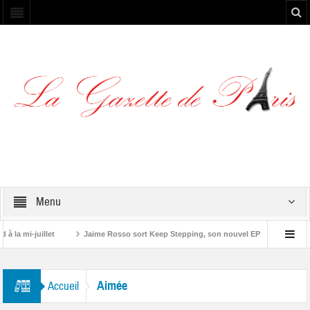
Menu
la mi-juillet
Jaime Rosso sort Keep Stepping, son nouvel EP
Yoskel p
Aimée
Accueil