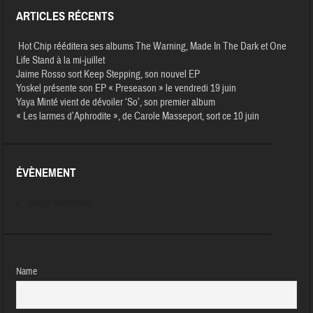
ARTICLES RÉCENTS
Hot Chip rééditera ses albums The Warning, Made In The Dark et One
Life Stand à la mi-juillet
Jaime Rosso sort Keep Stepping, son nouvel EP
Yoskel présente son EP « Preseason » le vendredi 19 juin
Yaya Minté vient de dévoiler ‘So’, son premier album
« Les larmes d’Aphrodite », de Carole Masseport, sort ce 10 juin
ÉVÈNEMENT
Aucun évènement
Name