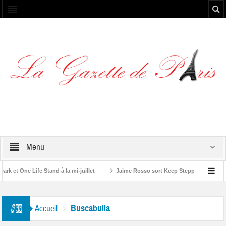
Menu
et One Life Stand à la mi-juillet
Jaime Rosso sort Keep Stepping, son nouv
A Rolling Stone”
Buscabulla
Accueil