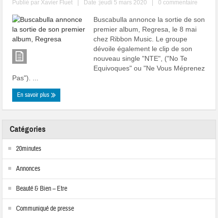
Publié par
Xavier Fluet
|
Date :jeudi 5 mars 2020
|
0 commentaire
Buscabulla annonce la sortie de son
premier album, Regresa, le 8 mai
chez Ribbon Music. Le groupe
dévoile également le clip de son
nouveau single "NTE", ("No Te
Equivoques" ou "Ne Vous Méprenez
Pas"). ...
En savoir plus
Catégories
20minutes
Annonces
Beauté & Bien – Etre
Communiqué de presse