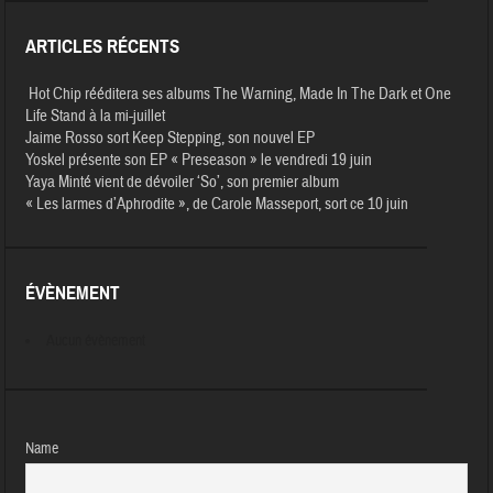
ARTICLES RÉCENTS
Hot Chip rééditera ses albums The Warning, Made In The Dark et One
Life Stand à la mi-juillet
Jaime Rosso sort Keep Stepping, son nouvel EP
Yoskel présente son EP « Preseason » le vendredi 19 juin
Yaya Minté vient de dévoiler ‘So’, son premier album
« Les larmes d’Aphrodite », de Carole Masseport, sort ce 10 juin
ÉVÈNEMENT
Aucun évènement
Name