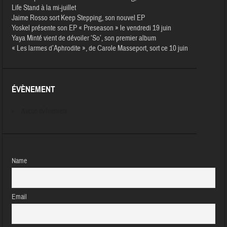
Life Stand à la mi-juillet
Jaime Rosso sort Keep Stepping, son nouvel EP
Yoskel présente son EP « Preseason » le vendredi 19 juin
Yaya Minté vient de dévoiler ‘So’, son premier album
« Les larmes d’Aphrodite », de Carole Masseport, sort ce 10 juin
ÉVÈNEMENT
Aucun évènement
Name
Email