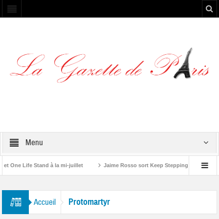
Menu
ne Life Stand à la mi-juillet
Jaime Rosso sort Keep Stepping, son nouvel EP
lling Stone”
Protomartyr
Accueil