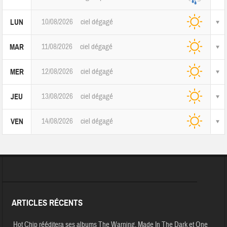
10/08/2026
ciel dégagé
LUN
11/08/2026
ciel dégagé
MAR
12/08/2026
ciel dégagé
MER
13/08/2026
ciel dégagé
JEU
14/08/2026
ciel dégagé
VEN
ARTICLES RÉCENTS
Hot Chip rééditera ses albums The Warning, Made In The Dark et One